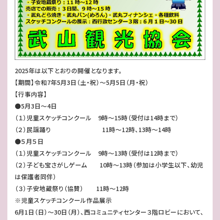
2025年は以下とおりの開催となります。
【期間】令和7年5月3日（土・祝）～5月5日（月・祝）
【行事内容】
●5月3日～4日
（１）児童スケッチコンクール 9時～15時（受付は14時まで）
（２）民謡踊り 11時～12時、13時～14時
●５月５日
（１）児童スケッチコンクール 9時～13時（受付は12時まで）
（２）子ども宝さがしゲーム 10時～13時（参加は小学生以下、幼児
は保護者同伴）
（３）子安地蔵祭り（協賛） 11時～12時
※児童スケッチコンクール作品展示
6月1日（日）～30日（月）、西コミュニティセンター３階ロビーにおいて、